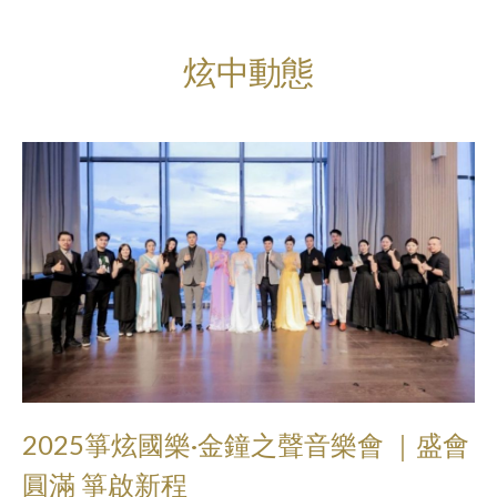
炫中動態
2025箏炫國樂·金鐘之聲音樂會 ｜盛會
圓滿 箏啟新程