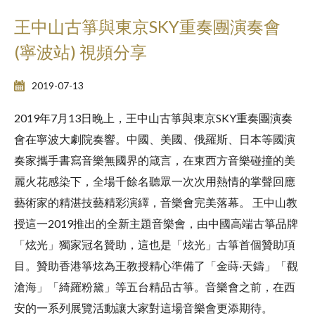
王中山古箏與東京SKY重奏團演奏會
(寧波站) 視頻分享
2019-07-13
2019年7月13日晚上，王中山古箏與東京SKY重奏團演奏
會在寧波大劇院奏響。中國、美國、俄羅斯、日本等國演
奏家攜手書寫音樂無國界的箴言，在東西方音樂碰撞的美
麗火花感染下，全場千餘名聽眾一次次用熱情的掌聲回應
藝術家的精湛技藝精彩演繹，音樂會完美落幕。 王中山教
授這一2019推出的全新主題音樂會，由中國高端古箏品牌
「炫光」獨家冠名贊助，這也是「炫光」古箏首個贊助項
目。贊助香港箏炫為王教授精心準備了「金蒔·天鑄」「觀
滄海」「綺羅粉黛」等五台精品古箏。音樂會之前，在西
安的一系列展覽活動讓大家對這場音樂會更添期待。