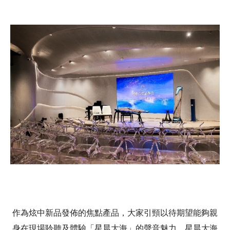
作為炫中新品發佈的焦點產品，大家引頸以待期望能夠親
身在現場聆聽及體驗「星晨大海」的聲音魅力。星晨大海