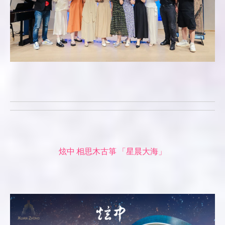
炫中 相思木古箏 「星晨大海」