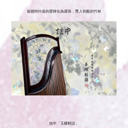
振翅時抖落的螢輝化為露珠，墜入初醒的竹林
炫中「玉蝶輕語」