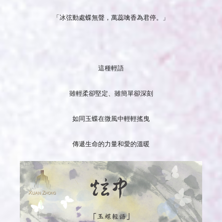
「冰弦動處蝶無聲，萬蕊噙香為君停。」
這種輕語
雖輕柔卻堅定、雖簡單卻深刻
如同玉蝶在微風中輕輕搖曳
傳遞生命的力量和愛的溫暖