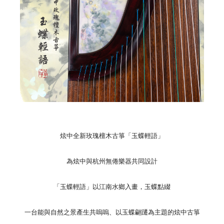
炫中全新玫瑰檀木古箏「玉蝶輕語」
為炫中與杭州無倦樂器共同設計
「玉蝶輕語」以江南水鄉入畫，玉蝶點綴
一台能與自然之景產生共嗚嗚、以玉蝶翩躚為主題的炫中古箏