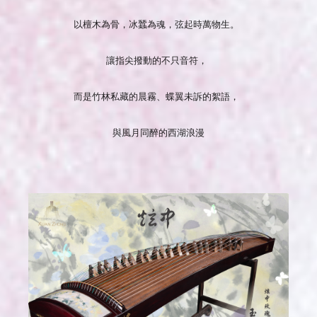
以檀木為骨，冰蠶為魂，弦起時萬物生。
讓指尖撥動的不只音符，
而是竹林私藏的晨霧、蝶翼未訴的絮語，
與風月同醉的西湖浪漫