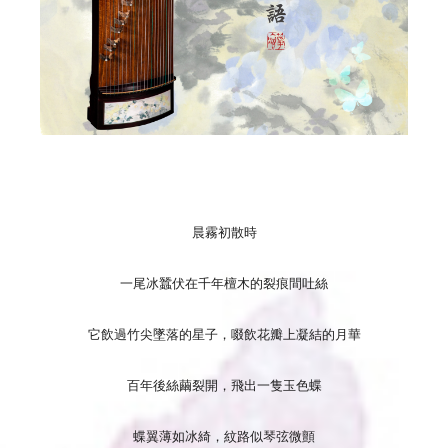
晨霧初散時
一尾冰蠶伏在千年檀木的裂痕間吐絲
它飲過竹尖墜落的星子，啜飲花瓣上凝結的月華
百年後絲繭裂開，飛出一隻玉色蝶
蝶翼薄如冰綺，紋路似琴弦微顫