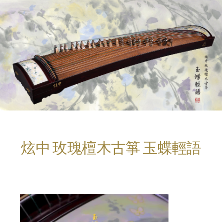
炫中 玫瑰檀木古箏 玉蝶輕語