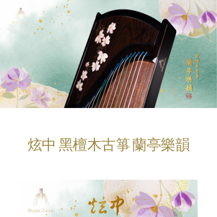
炫中 黑檀木古箏 蘭亭樂韻