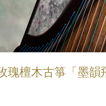
 玫瑰檀木古箏「墨韻