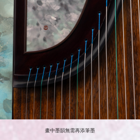
畫中墨韻無需再添筆墨