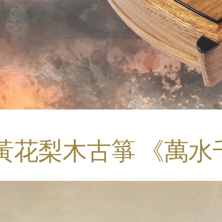
 黃花梨木古箏 《萬水