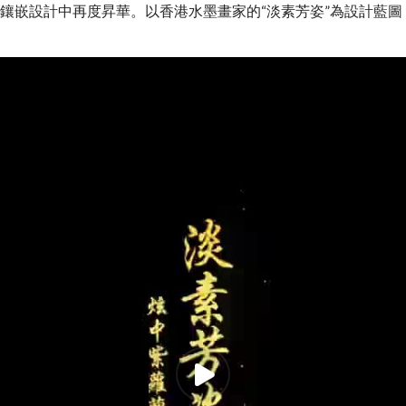
粉鑲嵌設計中再度昇華。以香港水墨畫家的“淡素芳姿”為設計藍