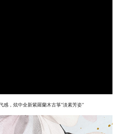
代感，炫中全新紫羅蘭木古箏“淡素芳姿”