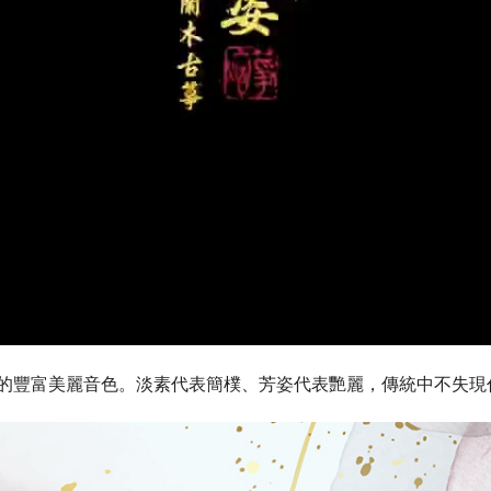
的豐富美麗音色。淡素代表簡樸、芳姿代表艷麗，傳統中不失現