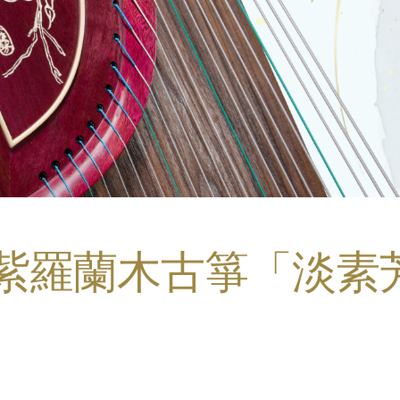
 紫羅蘭木古箏「淡素