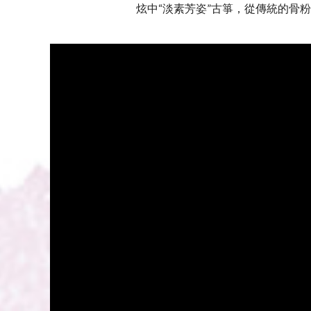
炫中“淡素芳姿”古箏，從傳統的骨