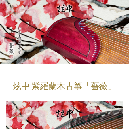
炫中 紫羅蘭木古箏「薔薇」